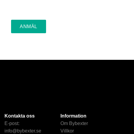
Kontakta oss
Information
E-post:
Om Bybexter
info@bybexter.se
Villkor