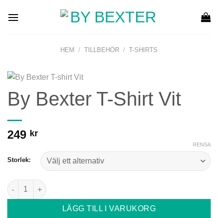
Skip
to
content
HEM
/
TILLBEHÖR
/
T-SHIRTS
By Bexter T-Shirt Vit
249
kr
RENSA
Storlek:
By Bexter T-Shirt Vit mängd
LÄGG TILL I VARUKORG