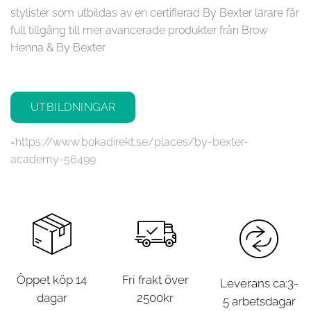
stylister som utbildas av en certifierad By Bexter lärare får
full tillgång till mer avancerade produkter från
Brow
Henna
&
By Bexter
UTBILDNINGAR
=
https://www.bokadirekt.se/places/by-bexter-
academy-56499
Öppet köp 14
Fri frakt över
Leverans ca:3-
dagar
2500kr
5 arbetsdagar