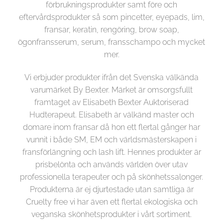
förbrukningsprodukter samt före och
eftervårdsprodukter så som pincetter, eyepads, lim,
fransar, keratin, rengöring, brow soap,
ögonfransserum, serum, fransschampo och mycket
mer.
Vi erbjuder produkter ifrån det Svenska välkända
varumärket By Bexter. Märket är omsorgsfullt
framtaget av Elisabeth Bexter Auktoriserad
Hudterapeut. Elisabeth är välkänd master och
domare inom fransar då hon ett flertal gånger har
vunnit i både SM, EM och världsmästerskapen i
fransförlängning och lash lift. Hennes produkter är
prisbelönta och används världen över utav
professionella terapeuter och på skönhetssalonger.
Produkterna är ej djurtestade utan samtliga är
Cruelty free vi har även ett flertal ekologiska och
veganska skönhetsprodukter i vårt sortiment.