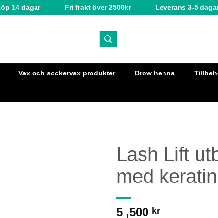
köp 14 dagar
Fri frakt över 2500kr
Leverans 3-5 daga
Vax och sockervax produkter
Brow henna
Tillbeh
Lash Lift u
med keratin
5 ,500
kr