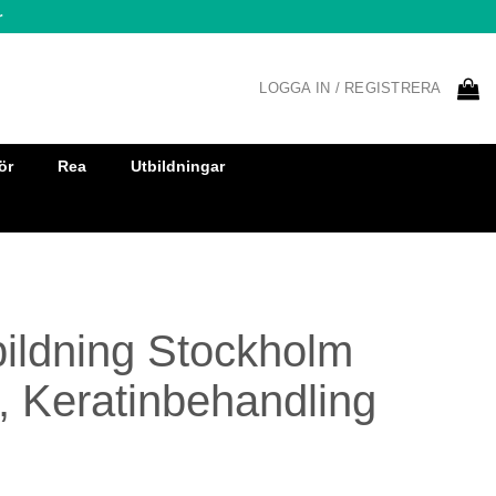
r
LOGGA IN / REGISTRERA
ör
Rea
Utbildningar
tbildning Stockholm
, Keratinbehandling