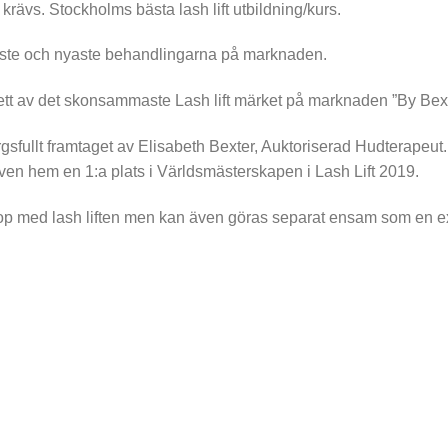
krävs. Stockholms bästa lash lift utbildning/kurs.
taste och nyaste behandlingarna på marknaden.
 ett av det skonsammaste Lash lift märket på marknaden ”By Bex
fullt framtaget av Elisabeth Bexter, Auktoriserad Hudterapeut. Mä
ven hem en 1:a plats i Världsmästerskapen i Lash Lift 2019.
hop med lash liften men kan även göras separat ensam som en ext