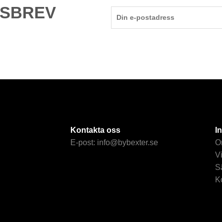
TSBREV
Kontakta oss
I
E-post:
info@bybexter.se
O
Vi
S
K