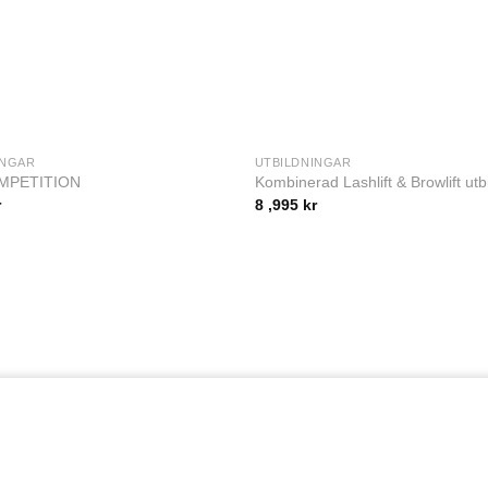
INGAR
UTBILDNINGAR
MPETITION
Kombinerad Lashlift & Browlift utb
r
8 ,995
kr