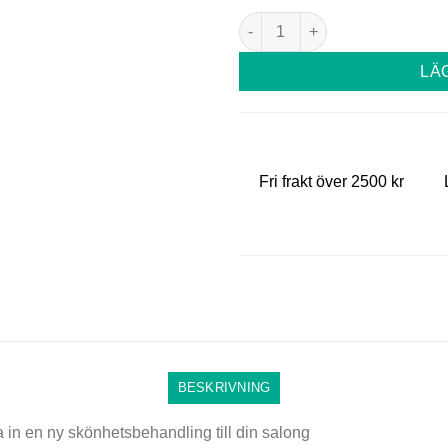
Lash Lift utbildning Stockhol
LÄ
Fri frakt över 2500 kr
BESKRIVNING
era in en ny skönhetsbehandling till din salong