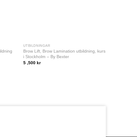
UTBILDNINGAR
UTBILDNINGA
Brow Lift, Brow Lamination utbildning, kurs
ildning
SPRAYTAN 
i Stockholm – By Bexter
8 ,795
kr
5 ,500
kr