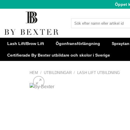
Skip
Öppet 
to
content
Sök
efter:
Lash Lift/Brow Lift
Ögonfransförlängning
Spraytan
Certifierade By Bexter utbildare och skolor i Sverige
HEM
/
UTBILDNINGAR
/
LASH LIFT UTBILDNING