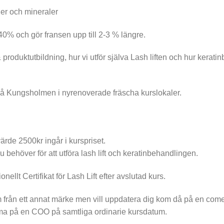
ner och mineraler
 40% och gör fransen upp till 2-3 % längre.
produktutbildning, hur vi utför själva Lash liften och hur keratin
 på Kungsholmen i nyrenoverade fräscha kurslokaler.
värde 2500kr ingår i kurspriset.
u behöver för att utföra lash lift och keratinbehandlingen.
nellt Certifikat för Lash Lift efter avslutad kurs.
om från ett annat märke men vill uppdatera dig kom då på en com
a på en COO på samtliga ordinarie kursdatum.