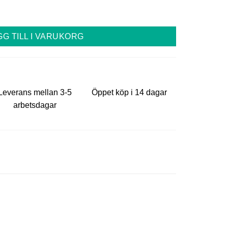
m med keratin, Keratinbehandling mängd
GG TILL I VARUKORG
Leverans mellan 3-5
Öppet köp i 14 dagar
arbetsdagar