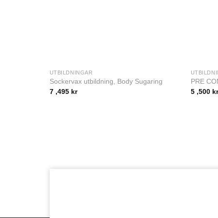
UTBILDNINGAR
UTBILDN
Sockervax utbildning, Body Sugaring
PRE CO
7 ,495
kr
5 ,500
k