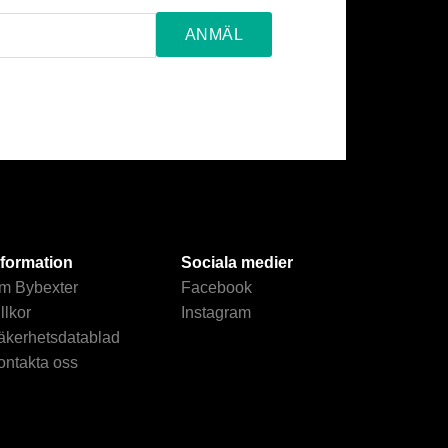
nformation
Sociala medier
m Bybexter
Facebook
llkor
Instagram
äkerhetsdatablad
ontakta oss