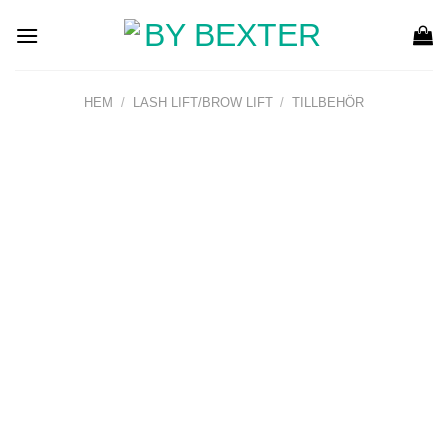
Skip
to
content
HEM
/
LASH LIFT/BROW LIFT
/
TILLBEHÖR