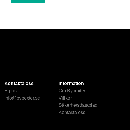
Kontakta oss
Information
E-post:
Om Bybexter
info@bybexter.se
Villkor
Säkerhetsdatablad
Kontakta oss