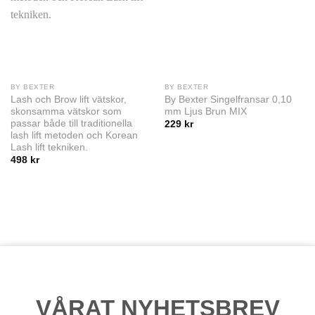
BY BEXTER
BY BEXTER
Lash och Brow lift vätskor,
By Bexter Singelfransar 0,10
skonsamma vätskor som
mm Ljus Brun MIX
passar både till traditionella
229
kr
lash lift metoden och Korean
Lash lift tekniken.
498
kr
VÅRAT NYHETSBREV