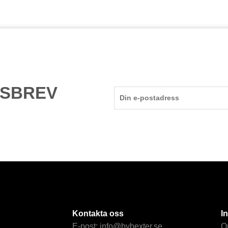
TSBREV
Kontakta oss
I
E-post:
info@bybexter.se
O