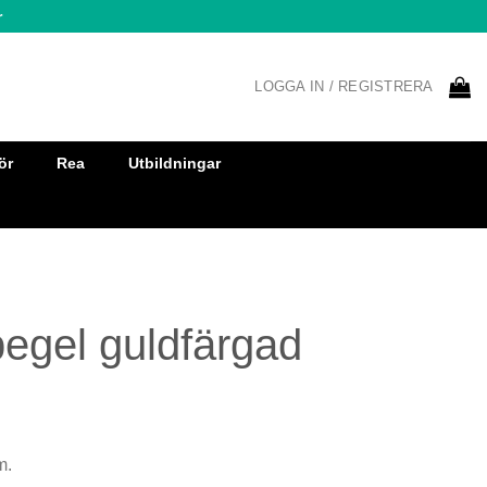
r
LOGGA IN / REGISTRERA
ör
Rea
Utbildningar
egel guldfärgad
m.