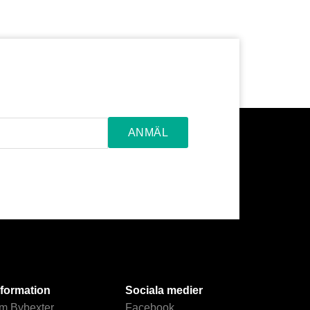
nformation
Sociala medier
m Bybexter
Facebook