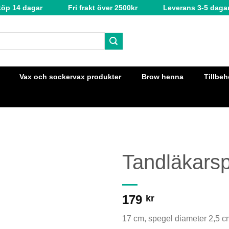
köp 14 dagar
Fri frakt över 2500kr
Leverans 3-5 daga
Vax och sockervax produkter
Brow henna
Tillbeh
Tandläkarsp
179
kr
17 cm, spegel diameter 2,5 c