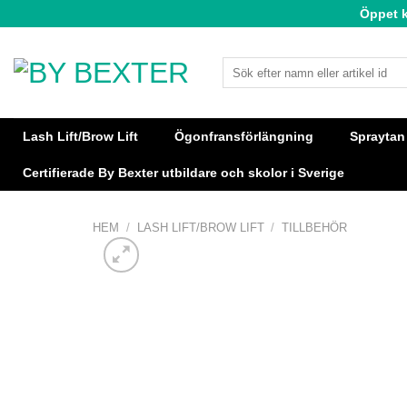
Skip
Öppet 
to
content
Sök
efter:
Lash Lift/Brow Lift
Ögonfransförlängning
Spraytan
Certifierade By Bexter utbildare och skolor i Sverige
HEM
/
LASH LIFT/BROW LIFT
/
TILLBEHÖR