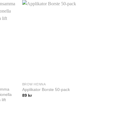
BROW HENNA
TILLBEHÖR
samma
Applikator Borste 50-pack
Eyeliner Bor
ionella
89
kr
59
kr
lift