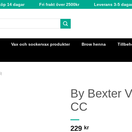
köp 14 dagar
Fri frakt över 2500kr
Leverans 3-5 daga
Vax och sockervax produkter
Brow henna
Tillbeh
R
By Bexter V
CC
229
kr