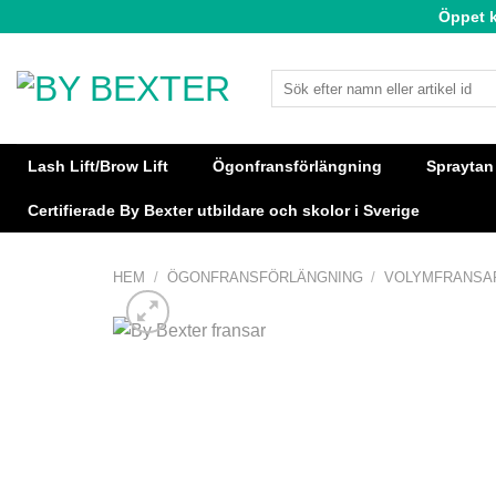
Skip
Öppet 
to
content
Sök
efter:
Lash Lift/Brow Lift
Ögonfransförlängning
Spraytan
Certifierade By Bexter utbildare och skolor i Sverige
HEM
/
ÖGONFRANSFÖRLÄNGNING
/
VOLYMFRANSA