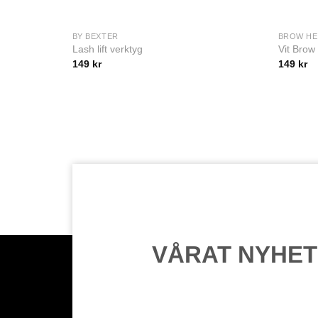
BY BEXTER
BROW H
Lash lift verktyg
Vit Brow
149
kr
149
kr
VÅRAT NYHE