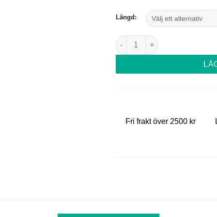
Längd:
By Bexter Volymfransar 0,05 
LÄ
Fri frakt över 2500 kr