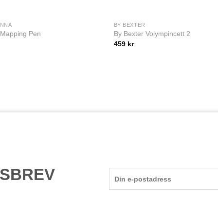
ENNA
BY BEXTER
 Mapping Pen
By Bexter Volympincett 2
459
kr
TSBREV