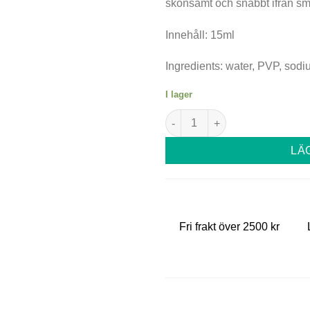
skonsamt och snabbt ifrån sm
var:
är:
199 kr.
149 kr
Innehåll: 15ml
Ingredients: water, PVP, sodiu
I lager
By Bexter Primer mängd
LÄ
Fri frakt över 2500 kr