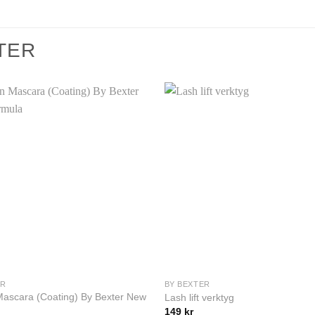
TER
ER
BY BEXTER
Mascara (Coating) By Bexter New
Lash lift verktyg
149
kr