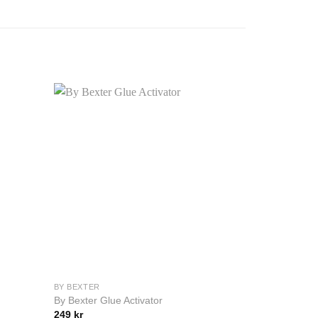
BY BEXTER
BROW HENNA
By Bexter Glue Activator
Contour Wra
249
kr
169
kr