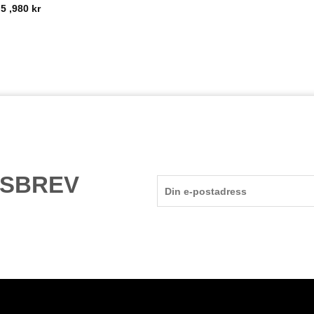
–
5 ,980
kr
TSBREV