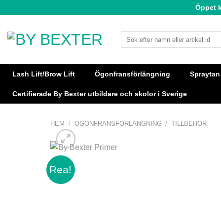
Skip
Öppet 
to
content
Sök
efter:
Lash Lift/Brow Lift
Ögonfransförlängning
Spraytan
Certifierade By Bexter utbildare och skolor i Sverige
HEM
/
ÖGONFRANSFÖRLÄNGNING
/
TILLBEHÖR
Rea!