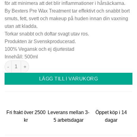
för att minimera att det blir inflammationer i hårsäckarna.
By Bexters Pre Wax Treatment tar effektivt och snabbt bort
smuts, fett, svett och makeup på huden innan din vaxning
utan att kladda.
Torkar snabbt och doftar svagt utav ros.
Produkten är Svenskproducerad.
100% Vegansk och ej djurtestad
Innehåll: 500ml
By Bexter Pre Wax Treatment mängd
LÄGG TILL I VARUKORG
Fri frakt över 2500
Leverans mellan 3-
Öppet köp i 14
kr
5 arbetsdagar
dagar