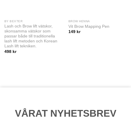
BY BEXTER
BROW HENNA
Lash och Brow lift vätskor,
Vit Brow Mapping Pen
skonsamma vätskor som
149
kr
passar både till traditionella
lash lift metoden och Korean
Lash lift tekniken.
498
kr
VÅRAT NYHETSBREV