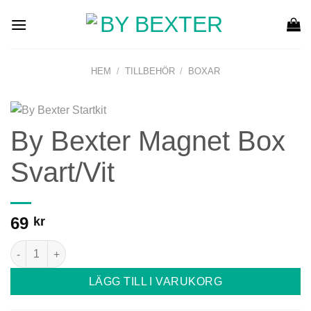
Skip
to
content
HEM
/
TILLBEHÖR
/
BOXAR
By Bexter Magnet Box
Svart/Vit
69
kr
By Bexter Magnet Box Svart/Vit mängd
LÄGG TILL I VARUKORG