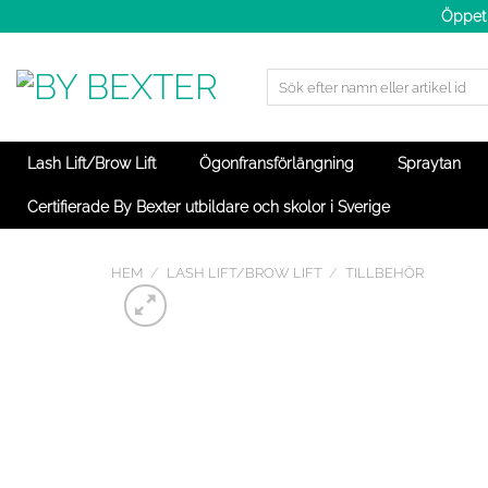
Skip
Öppet 
to
content
Sök
efter:
Lash Lift/Brow Lift
Ögonfransförlängning
Spraytan
Certifierade By Bexter utbildare och skolor i Sverige
HEM
/
LASH LIFT/BROW LIFT
/
TILLBEHÖR