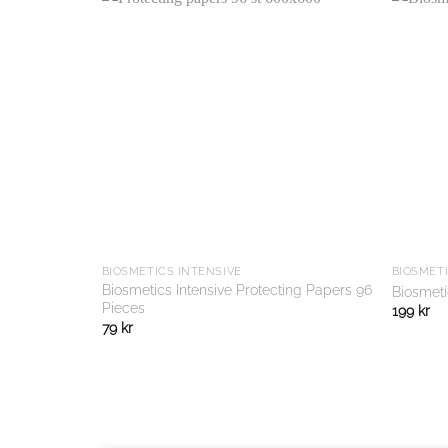
BIOSMETICS INTENSIVE
BIOSMETI
Biosmetics Intensive Protecting Papers 96
Biosmeti
Pieces
199
kr
79
kr