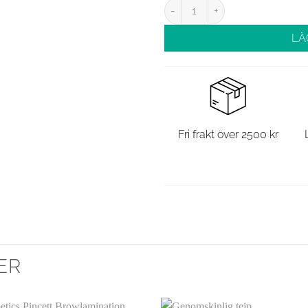
2 set pincetter svarta mängd
LÄ
Fri frakt över 2500 kr
ER