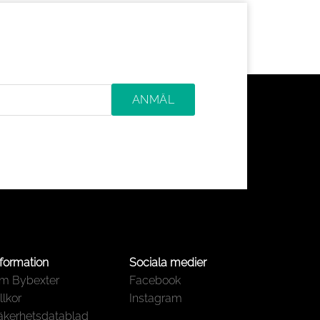
nformation
Sociala medier
m Bybexter
Facebook
llkor
Instagram
äkerhetsdatablad