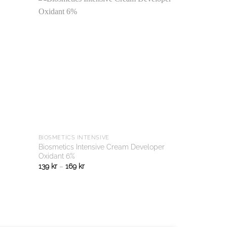
BIOSMETICS INTENSIVE
BIOSMETICS 
Biosmetics Intensive Cream Developer
Biosmetics 
Oxidant 6%
Oxidant 3 %
139
kr
–
169
kr
139
kr
–
169