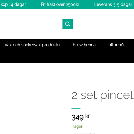
köp 14 dagar
Fri frakt över 2500kr
Leverans 3-5 dagar
Vax och sockervax produkter
Brow henna
Tillbehör
2 set pincet
349
kr
I lager