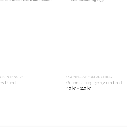
CS INTENSIVE
ÖGONFRANSFÖRLÄNGNING
cs Pincett
Genomskinlig tejp 1,2 cm bred
40
kr
–
110
kr