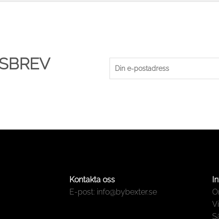
TSBREV
Kontakta oss
I
E-post:
info@bybexter.se
O
Vi
S