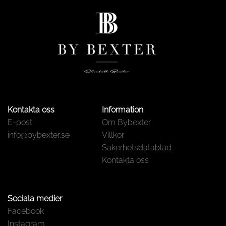
Kontakta oss
Information
E-post:
Om Bybexter
info@bybexter.se
Villkor
Säkerhetsdatablad
Kontakta oss
Sociala medier
Facebook
Instagram