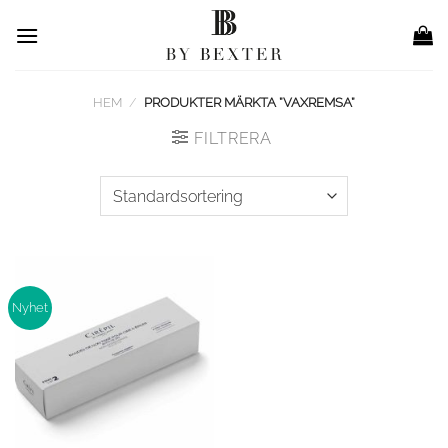
Skip
to
content
HEM
/
PRODUKTER MÄRKTA ”VAXREMSA”
FILTRERA
Nyhet