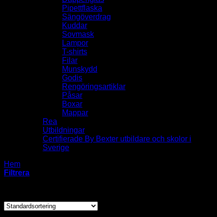
Pipettflaska
Sängöverdrag
Kuddar
Sovmask
Lampor
T-shirts
Filar
Munskydd
Godis
Rengöringsartiklar
Påsar
Boxar
Mappar
Rea
Utbildningar
Certifierade By Bexter utbildare och skolor i
Sverige
Hem
/
Produkter märkta ”sterilisering”
Filtrera
Endast ett sökresultat
Produktkategorier