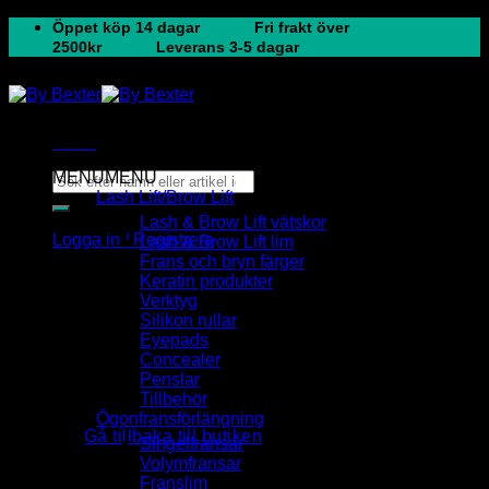
Skip
Öppet köp 14 dagar
Fri frakt över
to
2500kr
Leverans 3-5 dagar
content
Menu
MENU
MENU
Sök
Lash Lift/Brow Lift
efter:
Lash & Brow Lift vätskor
Logga in / Registrera
Lash & Brow Lift lim
Varukorg
Frans och bryn färger
Keratin produkter
Verktyg
Silikon rullar
Eyepads
Concealer
Penslar
Inga produkter i varukorgen.
Tillbehör
Ögonfransförlängning
Gå tillbaka till butiken
Singelfransar
Volymfransar
Franslim