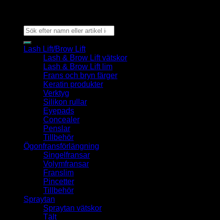
Copyright 2026 ©
By Bexter
Sök
efter:
Lash Lift/Brow Lift
Lash & Brow Lift vätskor
Lash & Brow Lift lim
Frans och bryn färger
Keratin produkter
Verktyg
Silikon rullar
Eyepads
Concealer
Penslar
Tillbehör
Ögonfransförlängning
Singelfransar
Volymfransar
Franslim
Pincetter
Tillbehör
Spraytan
Spraytan vätskor
Tält