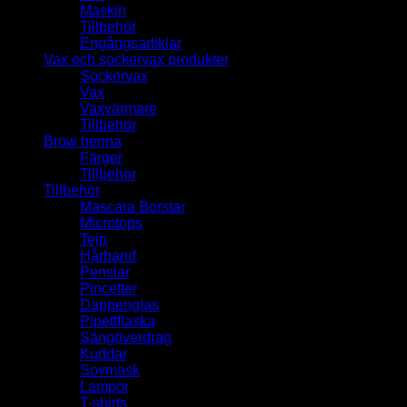
Maskin
Tillbehör
Engångsartiklar
Vax och sockervax produkter
Sockervax
Vax
Vaxvärmare
Tillbehör
Brow henna
Färger
Tillbehör
Tillbehör
Mascara Borstar
Microtops
Tejp
Hårband
Penslar
Pincetter
Dappenglas
Pipettflaska
Sängöverdrag
Kuddar
Sovmask
Lampor
T-shirts