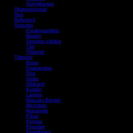
Volymfransar
Okategoriserad
Rea
Refectocil
Spraytan
Engångsartiklar
Maskin
Spraytan vätskor
Tält
Tillbehör
Tillbehör
Boxar
Dappenglas
Filar
Godis
Hårband
Kuddar
Lampor
Mascara Borstar
Microtops
Munskydd
Påsar
Penslar
Pincetter
Pipettflaska