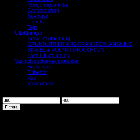
Rengöringsartiklar
Sängöverdrag
Sovmask
T-shirts
Tejp
Utbildningar
Brow Lift utbildning
GRUNDUTBILDNING FRANSFÖRLÄNGNING
SINGEL & VOLYM I STOCKHOLM
Lash Lift utbildning
Vax och sockervax produkter
Sockervax
Tillbehör
Vax
Vaxvärmare
Filtrera på pris
Min
Max
pris
pris
Filtrera
Nyhet