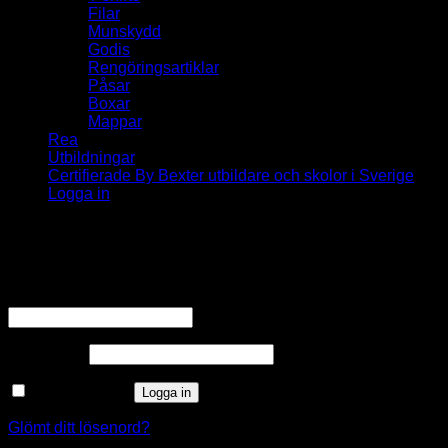
Filar
Munskydd
Godis
Rengöringsartiklar
Påsar
Boxar
Mappar
Rea
Utbildningar
Certifierade By Bexter utbildare och skolor i Sverige
Logga in
Logga in
Obligatoriskt
Användarnamn eller e-postadress
*
Obligatoriskt
Lösenord
*
Kom ihåg mig
Logga in
Glömt ditt lösenord?