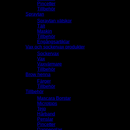
Pincetter
Tillbehör
Spraytan
Spraytan vätskor
Tält
Maskin
Tillbehör
Engångsartiklar
Vax och sockervax produkter
Sockervax
Vax
Vaxvärmare
Tillbehör
Brow henna
Färger
Tillbehör
Tillbehör
Mascara Borstar
Microtops
Tejp
Hårband
Penslar
Pincetter
Dappenglas