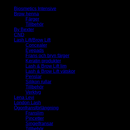
Biosmetics Intensive
Brow henna
Färger
Tillbehör
By Bexter
CND
Lash Lift/Brow Lift
Concealer
Eyepads
Frans och bryn färger
Keratin produkter
Lash & Brow Lift lim
Lash & Brow Lift vätskor
Penslar
Silikon rullar
Tillbehör
Verktyg
Lena Levi
London Lash
Ögonfransförlängning
Franslim
Pincetter
Singelfransar
Tillbehör