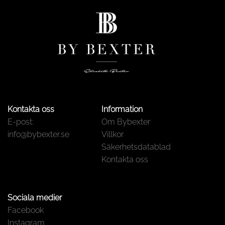
Kontakta oss
Information
E-post:
Om Bybexter
info@bybexter.se
Villkor
Säkerhetsdatablad
Kontakta oss
Sociala medier
Facebook
Instagram