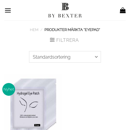
Skip
to
content
HEM
/
PRODUKTER MÄRKTA ”EYEPAD”
FILTRERA
Nyhet