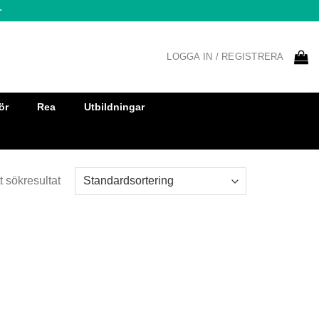
r
LOGGA IN / REGISTRERA
ör
Rea
Utbildningar
t sökresultat