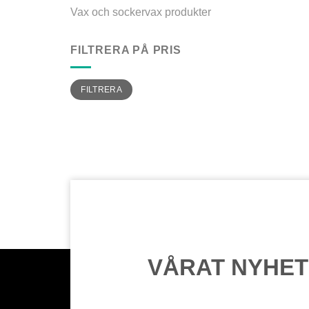
Vax och sockervax produkter
FILTRERA PÅ PRIS
Min
Max
FILTRERA
pris
pris
VÅRAT NYHE