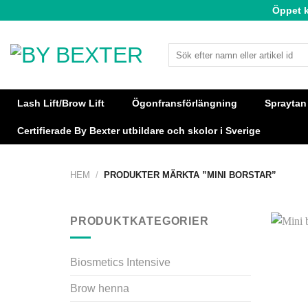
Skip
Öppet 
to
content
Sök
efter:
Lash Lift/Brow Lift
Ögonfransförlängning
Spraytan
Certifierade By Bexter utbildare och skolor i Sverige
HEM
/
PRODUKTER MÄRKTA ”MINI BORSTAR”
PRODUKTKATEGORIER
Biosmetics Intensive
Brow henna